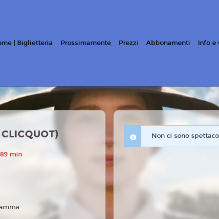
me | Biglietteria
Prossimamente
Prezzi
Abbonamenti
Info e
CLICQUOT)
Non ci sono spettacol
 89 min
ramma