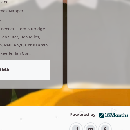
liano
mas Napper
3
 Bennett, Tom Sturridge,
 Leo Suter, Ben Miles,
, Paul Rhys, Chris Larkin,
keeffe, Ian Con...
AMA
Powered by