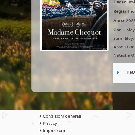
Lingua:
Ita
Regia:
Tho
Anno:
202
Con:
Haley
Sam Riley,
Anson Boon
Natasha O'
TR
Condizioni generali
Privacy
Impressum